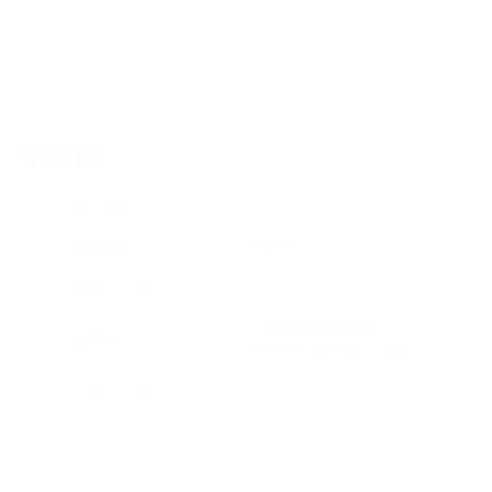
সমন্বয়ক
জন্ম তারিখ:
১৭ জানুয়ারী
জন্মস্থান:
বরিশাল
শিক্ষাগত যোগ্যতা
:
N/A
কোটা সংস্কার আন্দোলন,
আন্দোলন
:
অসহযোগ আন্দোলন (২০২৪)
বর্তমান অবস্থান:
ঢাকা