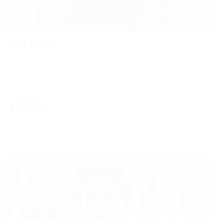
নাজিফা জান্নাত
সমন্বয়ক জন্ম তারিখ: N/A জন্মস্থান: লক্ষ্মীপুর, চট্টগ্রাম শিক্ষাগত যোগ্যতা: ইস্ট ওয়েস্ট
ইউনিভার্সিটি (অধ্যয়নরত) আন্দোলন: কোটা সংস্কার আন্দোলন, অসহযোগ আন্দোলন
(২০২৪) বর্তমান অবস্থান: ঢাকা ছবি গ্যালারী ভিডিও গ্যালারী
Read More