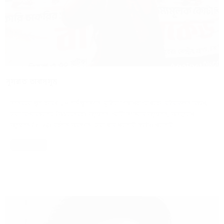
নুসরাত তাবাসসুম
সমন্বয়ক জন্ম তারিখ: ১৮ মার্চ জন্মস্থান: কুষ্টিয়া শিক্ষাগত যোগ্যতা: রাষ্ট্রবিজ্ঞান বিভাগ,
ঢাকা বিশ্ববিদ্যালয় (অধ্যয়নরত) আন্দোলন: কোটা সংস্কার আন্দোলন, অসহযোগ
আন্দোলন (২০২৪) বর্তমান অবস্থান: ঢাকা ছবি গ্যালারী ভিডিও গ্যালারী
Read More