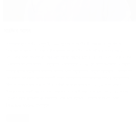
সারজিস আলম
সমন্বয়ক জন্ম তারিখ: ২ জুলাই ১৯৯৮ জন্মস্থান: আটোয়ারী, পঞ্চগড়, রংপুর বিভাগ
শিক্ষাগত যোগ্যতা: বিএএফ শাহীন কলেজ থেকে এইচএসসি পরীক্ষায় পাসের পর ২০১৭
সাল থেকে ঢাকা বিশ্ববিদ্যালয়ের প্রাণিবিদ্যা বিভাগে ভর্তি হন। পরে সেখান থেকে অনার্স
ও মাস্টার্স সম্পন্ন করেন। আন্দোলন ও সক্রিয়তা ২০২৪ এর কোটা সংস্কার ও বৈষম্য
বিরোধী ছাত্র আন্দোলনে সারজিস সামনে থেকে আন্দোলনের নেতৃত্ব দিয়েছেন। সার্বক্ষণিক
যোগাযোগ রেখেছেন দেশের প্রতিটি শিক্ষা প্রতিষ্ঠানের সমন্বয়কদের সাথে। আন্দোলনকে
কিভাবে বেগবান করা যায় তা নিয়ে সার্বক্ষণিক কাজ করেছেন। ২০১৯ সালে ডাকসু
ইলেকশনে ছাত্রলীগের প্যানেল থেকে হল সংসদে ইলেকশন করেন এবং ২০২২ সালের
এপ্রিলে আমি ছাত্রলীগের রাজনীতি থেকে সরে আসেন। বর্তমান অবস্থান: ঢাকা
Photos Video তথ্যসূত্র
Read More