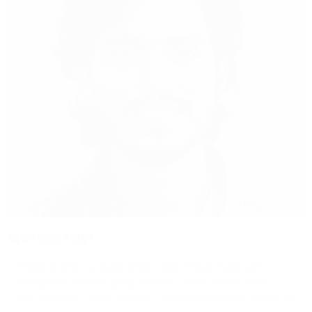
আব্দুল হান্নান মাসুদ
সমন্বয়ক জন্ম তারিখ: ১৮ জানুয়ারী জন্মস্থান: হাতিয়া শিক্ষাগত যোগ্যতা: ঢাকা
বিশ্ববিদ্যালয়ে ইংরেজি ভাষা (ESOL) বিভাগে বিএ (অনার্স) কর্মজীবন: উদ্ভাস-এ
স্ক্রিপ্ট মূল্যায়নকারী – উদ্ভাস একাডেমিক ও অ্যাডমিশন কেয়ার বর্তমান অবস্থান: ঢাকা