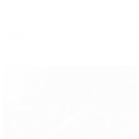
সমন্বয়ক জন্ম তারিখ: N/A জন্মস্থান: কুমিল্লা শিক্ষাগত যোগ্যতা: ঢাকা বিশ্ববিদ্যালয়ের
ইংরেজি বিভাগের শিক্ষার্থী আন্দোলন; কোটা সংস্কার আন্দোলন,অসহযোগ আন্দোলন(২০২৪)
বর্তমান অবস্থান: ঢাকা Photos Video
Read More