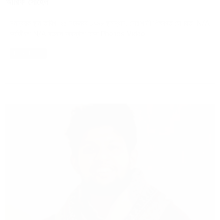
আরিফ সোহেল
সমন্বয়ক জন্ম তারিখ: ২৫ নভেম্বর ১৯৯৮ জন্মস্থান: নোয়াখালী শিক্ষাগত যোগ্যতা: N/A
কর্মজীবন: N/A বর্তমান অবস্থান: ঢাকা Photos Video
Read More