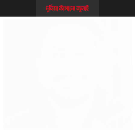
Home
>>
লিডারস