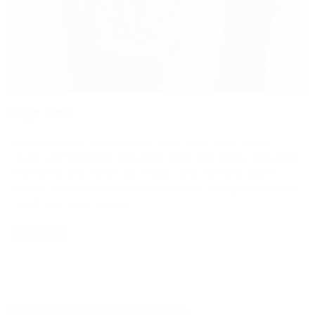
মাহফুজ আলম
সমন্বয়ক জন্ম তারিখ: ১৯৯৫ সাল জন্মস্থান: ইছাপুর, রামগঞ্জ, লক্ষ্মীপুর শিক্ষাগত
যোগ্যতা: ঢাকা বিশ্ববিদ্যালয়ের আইন বিভাগের শিক্ষার্থী ছিলেন আন্দোলন: বৈষম্য বিরোধী
ছাত্র আন্দোলন বর্তমান অবস্থান: ঢাকা সমন্বয়ক: বৈষম্য বিরোধী ছাত্র আন্দোলন
কর্মজীবন: প্রধান উপদেষ্টার বিশেষ সহকারী রাজনৈতিক দল: গণতান্ত্রিক ছাত্রশক্তি ছবি
গ্যালারী ভিডিও গ্যালারী তথ্যসূত্র
Read More
1
2
3
4
5
6
7
8
9