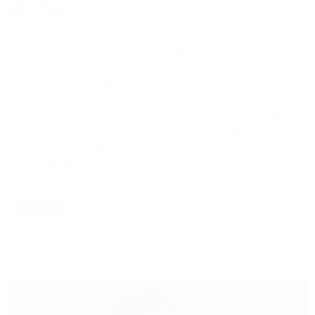
নাহিদ ইসলাম
বৈষম্যবিরোধী ছাত্র আন্দোলনের অন্যতম সমন্বয়ক। জন্ম তারিখ: ১৯৯৮ জন্মস্থান: ঢাকা
শিক্ষাগত যোগ্যতা: ২০১৪ সালে ঢাকার দক্ষিণ বনশ্রী মডেল হাইস্কুল থেকে এসএসসি
পাস করেন তিনি। সরকারি বিজ্ঞান কলেজ থেকে ২০১৬ সালে এইচএসি পাস করে ভর্তি
হন ঢাকা বিশ্ববিদ্যালয়ের সমাজবিজ্ঞান বিভাগে। ২০২২ সালে অনার্স পাস করেন তিনি।
বর্তমানে তিনি একই বিভাগে মাস্টার্সের শিক্ষার্থী। আন্দোলন বৈষম্যবিরোধী ছাত্র আন্দোলন
কর্মজীবন ২০২৪ সালের ৮ আগস্ট তিনি বাংলাদেশের অন্তর্বর্তী সরকারের উপদেষ্টা হিসেবে
নিযুক্ত হন।২০২৪ সালের ৯ আগস্ট তিনি ডাক, টেলিযোগাযোগ ও তথ্যপ্রযুক্তি
মন্ত্রণালয়ের উপদেষ্টা হিসেবে দায়িত্ব পান।২০২৪ সালের ১৬ আগস্ট থেকে তিনি তথ্য ও
সম্প্রচার মন্ত্রণালয়ের উপদেষ্টা হিসেবে দায়িত্ব পালন করেন এবং ২৫ ফেব্রুয়ারী ২০২৫
সালে তিনি পদত্যাগ করেন। Photos Videos তথ্যসূত্রঃ
Read More