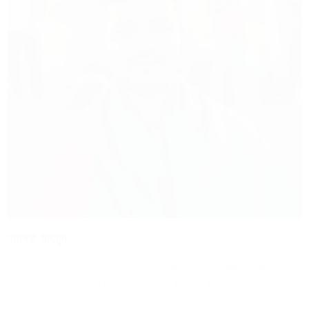
আসিফ মাহমুদ
জন্মতারিখ: ১১ আগস্ট ১৯৯৮। জন্মস্থান: মুরাদ নগর, কুমিল্লায় শিক্ষাজীবন: ঢাকা
বিশ্ববিদ্যালয়ের ভাষাবিজ্ঞান বিভাগে অধ্যয়নরত। কর্মজীবন: বর্তমানে তিনি ২০২৪ সালের
বাংলাদেশের অন্তর্বর্তী সরকারের যুব ও ক্রীড়া মন্ত্রণালয়ের উপদেষ্টা হিসেবে দায়িত্ব পালন