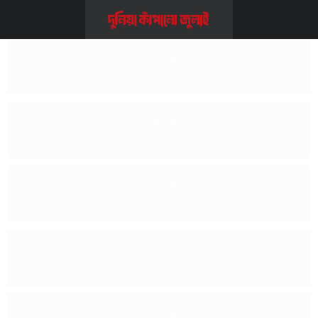
নিউজ ক্লিপস
৫ জুন নিউজ ক্লিপস
৬ জুন নিউজ ক্লিপস
৭ জুন নিউজ ক্লিপস
৮ জুন নিউজ ক্লিপস
৯ জুন নিউজ ক্লিপস