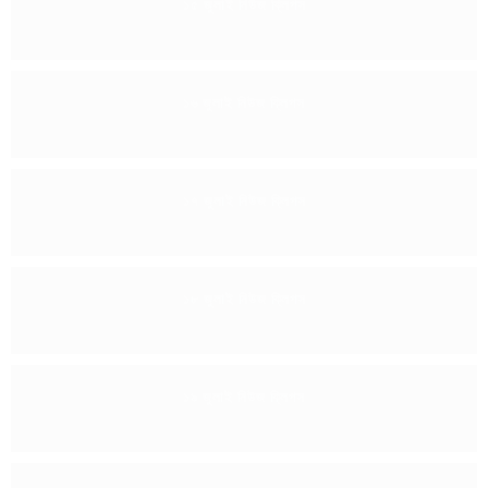
১৫ জুলাই নিউজ ক্লিপস
১৬ জুলাই নিউজ ক্লিপস
১৭ জুলাই নিউজ ক্লিপস
১৮ জুলাই নিউজ ক্লিপস
১৯ জুলাই নিউজ ক্লিপস