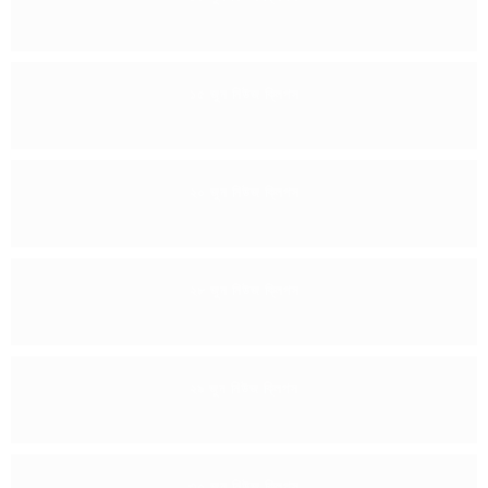
১৫ জুন নিউজ ক্লিপস
২০ জুন নিউজ ক্লিপস
২৮ জুন নিউজ ক্লিপস
২৯ জুন নিউজ ক্লিপস
৩০ জুন নিউজ ক্লিপস