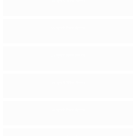
১০ জুলাই নিউজ ক্লিপস
১১ জুলাই নিউজ ক্লিপস
১২ জুলাই নিউজ ক্লিপস
১৩ জুলাই নিউজ ক্লিপস
১৪ জুলাই নিউজ ক্লিপস