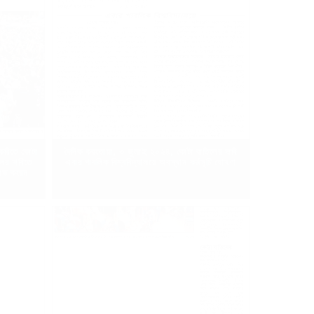
করিতে কোটা
দৈনিক করতোয়া, ৩ জুলাই ২০২৪, কোটা বাতিলের দাবি
লের দাবিতে
এবার পাবলিক বিশ্ববিদ্যালয়ে অবস্থান কর্মসূচি ঘোষণা
োভ করেন