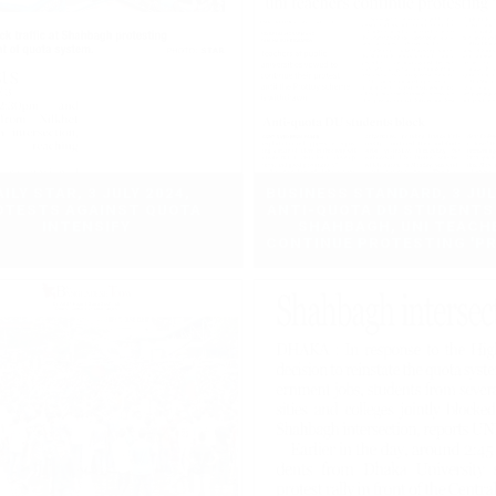
AILY STAR, 3 JULY 2024,
BUSINESS STANDARD, 3 JUL
OTESTS AGAINST QUOTA
ANTI-QUOTA DU STUDENTS
INTENSIFY
SHAHBAGH, UNI TEACH
CONTINUE PROTESTING 'P