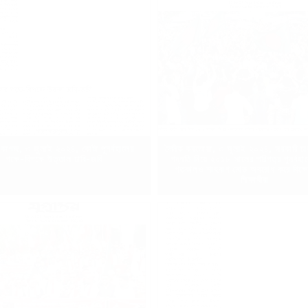
কাগজ, ৩ জুলাই ২০২৪, কোটা পুনর্বহালের
দৈনিক করতোয়া, ৩ জুলাই ২০২৪, সরকারি চা
পক্ষে-বিপক্ষে উত্তাল ঢাবি-জবি
পদ্ধতি নিয়ে ২০১৮ সালের পরিপত্র পুনর্বহা
গতকালও শাহবাগ মোড় অবরোধ করে বিক্ষ
শিক্ষার্থীরা