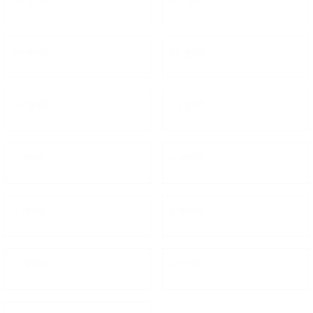
২৮ জুলাই
২৯ জুলাই
৩০ জুলাই
৩১ জুলাই
১ আগস্ট
২ আগস্ট
৩ আগস্ট
৪ আগস্ট
৫ আগস্ট
৬ আগস্ট