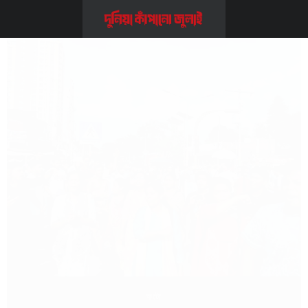
অ্যালবাম
ফটো