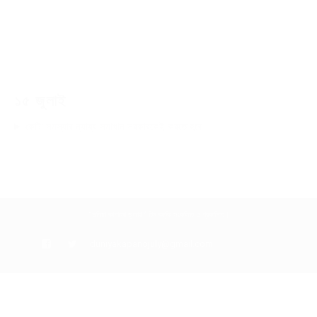
১৫ জুলাই
কোটা সমস্যার ন্যায্য সমাধান সরকারকেই করতে হবে
“দুনিয়া কাঁপানো জুলাই” টিম কর্তৃক সংকলিত ও প্রকাশিত।
duniyakapanojuly@gmail.com