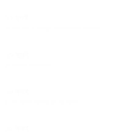
১২ জুলাই
বর্তমান কোটা বরং মুক্তিযুদ্ধে ক্ষতিগ্রস্তদের জন্য বৈষম্যমূলক
১৩ জুলাই
কোটা বিষয়ে বাস্তবোচিত রায়
১৬ জুলাই
কোটা আন্দোলন: আলোচনার দ্বার বন্ধ করবেন না
১৯ জুলাই