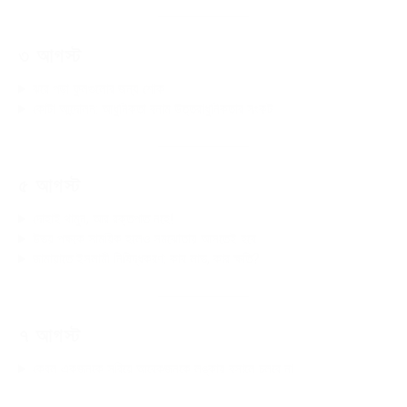
৩ আগস্ট
ঝরে পড়া ফুলগুলোর জন্য শোক
কোটা আন্দোলন: আধুনিকতা বনাম উত্তরাধুনিকতার সংকট
৫ আগস্ট
দোহাই থামুন, আর রক্তপাত নহে!
উভয় পক্ষকে সাময়িক হলেও সমঝোতায় আসতেই হবে
জামায়াতে ইসলামী নিষিদ্ধকরণ: কার লাভ, কার ক্ষতি?
৭ আগস্ট
কেবল একজনকে সরিয়ে আরেকজনকে লঙ্কায় বসালে চলবে না