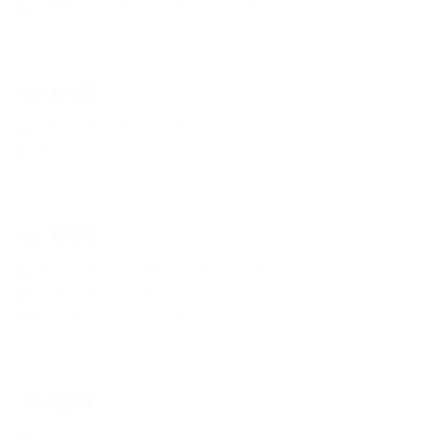
মুক্তিযোদ্ধার সন্তান হয়েও কোটা চাই না যে কারণে
২০ জুলাই
একটুখানি ভুলে অনেক বিপদ ঘটে
কোটা আন্দোলনে বল প্রয়োগের পরিণতি
২১ জুলাই
কোটা নয়, মেধা নয়, সন্তানহারা মায়ের প্রশ্নগুলো
নাশকতা গ্রহণযোগ্য নহে
ইন্টারনেট সেবার পুনর্বহাল জরুরি
২২ জুলাই
আদালতের রায় মানিয়া লউন