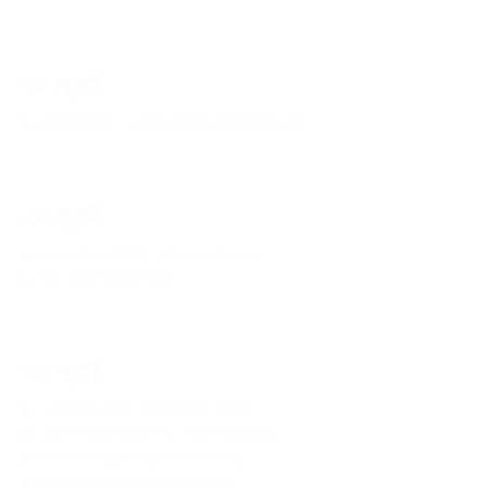
২৮ জুলাই
কোটা আন্দোলন ও নোয়াম চমস্কির ব্যর্থ রাষ্ট্রের ধারণা
২৯ জুলাই
জেদাজেদির রাজনীতিই সহিংসতার সূতিকাগার
যুগল ধাক্কা যুঝিতে হইবে
৩০ জুলাই
গণগ্রেপ্তার কেবল গণঅসন্তোষই বাড়াবে
কোটা সংস্কার আন্দোলন কি শেষ? সিরাজুমমুনীর
জিজ্ঞাসাবাদে জুলুম নহে, মানবিকতা কাম্য
অন্ধজনে দেহো আলো, কর্তৃপক্ষে সুমতি