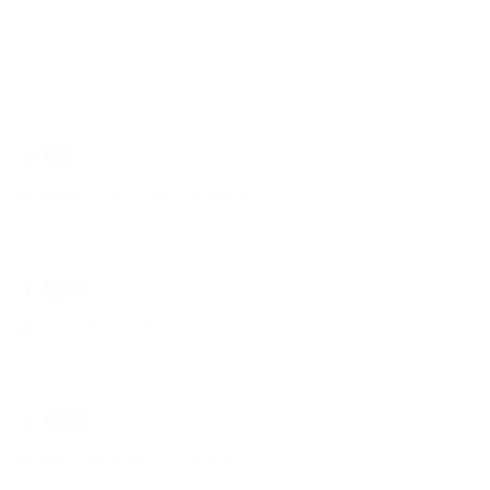
৯ জুন
মুক্তিযোদ্ধা কোটা ও ফিদেল কাস্ত্রোর পরামর্শ
৫ জুলাই
কোটার কাঁটায় ক্ষতবিক্ষত শিক্ষিত বেকার
৯ জুলাই
ছাত্র-শিক্ষক আন্দোলনেও বিএনপির ভূত!