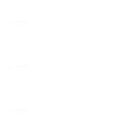
২৪ জুলাই
উদ্যোক্তাগণের অনুরোধে সাড়া দিন
রাজনৈতিক সহিংসতা ও অর্থনৈতিক সংকট
২৬ জুলাই
সহিংসতার কারণে মূল্যস্ফীতির শঙ্কা বাড়ল
সকলেই আক্রান্ত, তাহলে জিতল কে?
২৭ জুলাই
ছাত্র-জনতার পুঞ্জীভূত ক্ষোভ সরকার কি আমলে নেবে
কেন এত রক্তপাত!
আহতদের সুচিকিৎসা অগ্রাধিকার