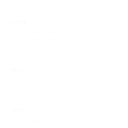
৩১ জুলাই
কোটা আন্দোলন ॥ ন্যায্যতা সমতা নাকি অন্য কিছু
পুলিশ-সেনাবাহিনী দিয়ে রাজনীতি রক্ষা হয়?
কোটা আন্দোলন এতদূর গড়াল কেন? এস এম সাব্বির খান
১ আগস্ট
জাতিসংঘের উদ্বেগ আমলে লউন
‘ব্ল‍্যাক জুলাই’ ট্রমা এই জাতি কাটিয়ে উঠতে পারবে?
২ আগস্ট
দেয়ালের লিখন পড়তে না পারলে কপালের লিখন খণ্ডাবে কে?