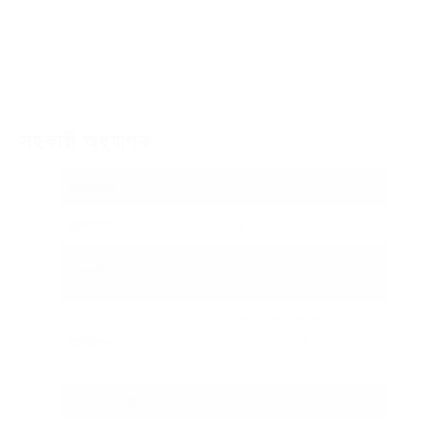
সহকারী অধ্যাপক
জন্ম তারিখ:
N/A
জন্মস্থান:
N/A
ভার্জিনিয়া টেক -এ পড়াশোনা
শিক্ষাজীবন
:
করেছেন
ঢাকা বিশ্ববিদ্যালয়ের অর্থনীতি
কর্মজীবন
:
বিভাগের সহকারী অধ্যাপক
হিসেবে নিযুক্ত আছেন
বর্তমান অবস্থান:
ঢাকা