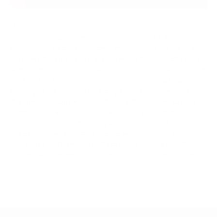
Lyrics:
সালাম রফিক জব্বার আইজ বাংলাদেশ ও দরকার ভাই মরে, বইন মরে, চুপ খেনে সরখার?
রক্তে ভাসের নগর ছাইছি খরি আমার অধিকার রাজা খার? যে ফাউ ছাটে তুমি তার।
শিক্ষিত দেশ ছাইলে ছাত্র মরে খেনে? ড্রেইন ও কিতা ব্রেইন নি? না ড্রেইন ব্রেইন
ওর মাজে? চিৎকার খইরা আমার বইনে আমারে ডাখে খয় ভাই আমারে বাছা আইছে মারতো
হায়নার দলে। দিন ফাইয়া দুইন্নাই ভুলছো, রিন খইরা দেশ রক্তে ভরা বাংলাদেশ
জ্বইল্লা ফুইড়া শেষ ভিসা ফাইলে দেশ ছাড়মু কুটি মাইনসর গল্প বঙ্গবন্ধুর সোনার বাংলা
রইছে স্বপ্ন। দেশ বেইচ্চা খাইয়া বেস বেইচ্চা তুরা ছলিযাও আমার প্রিয় অভিভাবক
ক্যাপশনে গলিযাও আন্দোলনো হায়নায় যদি আনে গ্র‍্যানেড বুলেট সিলেট তাকি Delete
খইরা ফাটাইয়া দে বিলেত। পুলিশ যদি বন্ধু অয় তে খার ইশারায় নাছে? বুকোর মাঝে
বুলেট লইয়া সাঈদ খেনে মরে? সন্ত্রাস খইয়া জেল হাজুত খারে ভরে? যদি স্বাধীন
বাংলাদেশ অয় তে আইজ রক্ত খেনে ঝরে? ষড়যন্ত্রর মন্ত্রে গণতন্ত্র ধ্বংস মুক্তিযুদ্ধর
খস্ট বিফলে সব নষ্ট খতা স্পষ্ট, রাখো লাটি শক্ত ফাও ছাটা বন্ধ, বানাউ স্বাধীন রাষ্ট্র।