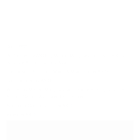
Song: রক্ত
Performed by AS Omi, Mehedi Mahi, Eashadul Haque Shishir,
Ishraque Ahmed, Sadiqul Ayat.
Composed, Produced, Mixed & Mastered by AS Omi
Co-produced by AS Omi
Written by Mehedi Mahi, Eashadul Haque Shishir, Ishraque
Ahmed, Sadiqul Ayat,Joy Saha Hridoy.
Additional Composition by AS Omi
Video by AS Omi