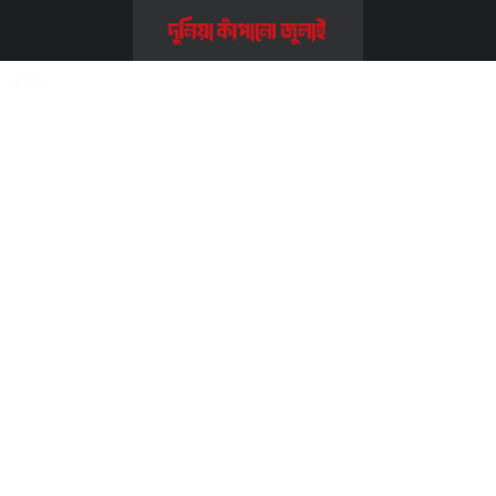
Home
>>
গান
>>
রক্ত
রক্ত