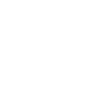
ব্লগার
জন্ম তারিখ
N/A
জন্মস্থান
N/A
শিক্ষাজীবন
N/A
কর্মজীবন
ইউটিউবিং,ব্লগিং
বর্তমান অবস্থান
যুক্তরাষ্ট্র