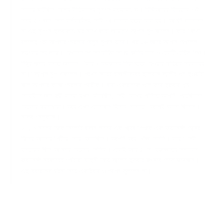
সালের ঘটেছিল দেশের ইতিহাসের নৃশংস হত্যাকাণ্ড। বিডিআরের বিদ্রোহে ওই
সময় ৫৭ জন সেনা কর্মকর্তাসহ মোট ৭৪ জনকে হত্যা করা হয়। আপনি জানলেন
না এই নৃশংস হত্যাকাণ্ডের সাথে কারা জড়িত? আপনি চুপ ছিলেন। কারণ কথা
বললেই তো আপনার চেতনার বেলুন চুপসে যাবে। গত ১৬ বছরে আপনি দেখলেন
ভয়ংকর সব জাদু। দেখলেন সৎ সাংবাদিক সাগর-রুনির লাশ ও একটি এতিম শিশু।
নিঠুর গলায় বলতে শুনলেন- ‘কারও বেডরুমের নিরাপত্তা দেওয়ার দায়িত্ব সরকারের
না।’ আপনি চুপ থাকলেন। প্রথম সারির রাজনীতিবিদ ইলিয়াস আলীর গুম হওয়াটা
ছিল আপনার কাছে চেতনার প্রতীক। বাবা একরামকে গুলি করে হত্যার শব্দ
মোবাইলে শুনে স্ত্রী কন্যা যখন কেঁদেছিল, সেই চোখের পানিতে আপনি পেয়েছিলেন
চেতনার ঝরনাধারা। আর এখন এসেছেন হিসাব মেলাতে- আগেই ভালো ছিলাম।
সত্যি সেলুকাস।
২০১৩ সালের দিকে সিলেটে রাজন নামের এক গরিব শিশুকে এক ফ্যাসিস্ট দোসর
দিনের আলোয় পিটিয়ে মেরে ফেলেছিল। আপনি আর খোঁজ নেননি। কারণ সেই
হন্তারক ছিল আপনার চেতনার সৈনিক। একই বছর ৫ মে হেফাজতের সমাবেশে
ফ্যাসিস্ট সরকারের পেটোয়া বাহিনী দিয়ে আলেম হত্যার উৎসবে মেতে উঠেছেন।
এই বর্বরোচিত ঘটনা নিয়ে একটিবার ও প্রশ্ন তুললেন না।