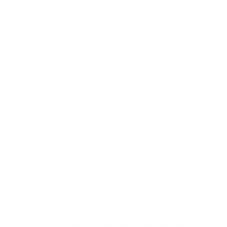
লেখক : ফখরুল ইসলাম
সম্পাদক : আজমাইন আলিফ আবরার
প্রকাশনী : প্রান্ত প্রকাশন
সংস্করণ : ১ম প্রকাশ, ২০২৫
আইএসবিএন : ৯৭৮৯৮৪৯৯৪৮৮৯৬
ভাষা : বাংলা
আসুন একটু পিছনের গল্প শোনা যাক। ২০০৬ সালের অক্টোবর মাস। মানুষকে
সাপের মতো পিটিয়ে মেরে তার ওপর নাচল দুর্বৃত্তরা। এর নাম দিলেন বিপ্লব। হলো
ওয়ান-ইলেভেন। আর তার ফল হলো বিগত ১৬ বছরের ফ্যাসিস্ট শাসন। তথাকথিত
চেতনার সেই শাসনে দেশ হয়ে গেল লুট। আর আপনি এখন হিসাব মেলাতে
এসেছেন- আগের চেয়ে আলুর কেজি কত বেশি।
রাজধানীর পিলখানায় তৎকালীন বিডিআর (বর্তমানে বিজিবি) সদর দপ্তরে ২০০৯