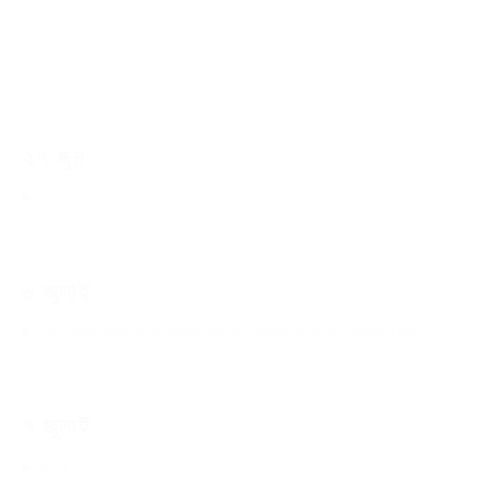
২৭ জুন
‘কোটা’ প্রথার অবসান হোক- ইয়াসির আরাফাত
৬ জুলাই
একপাক্ষিক কোটা কিংবা কোটাহীনতা নয়, সাম্যের বাংলাদেশ প্রত্যাশা করি
৭ জুলাই
ছাত্র শিক্ষক আন্দোলন