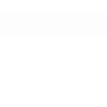
“দুনিয়া কাঁপানো জুলাই” টিম কর্তৃক সংকলিত ও প্রকাশিত।
duniyakapanojuly@gmail.com