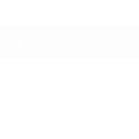
“দুনিয়া কাঁপানো জুলাই” টিম কর্তৃক সংকলিত ও প্রকাশিত।
duniyakapanojuly@gmail.com