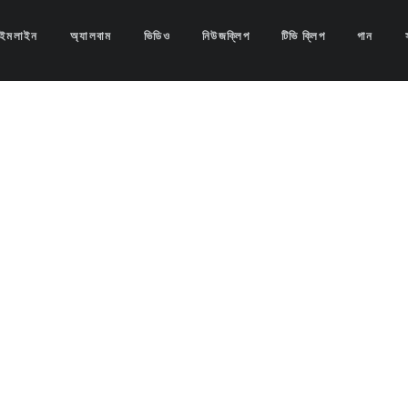
াইমলাইন
অ্যালবাম
ভিডিও
নিউজক্লিপ
টিভি ক্লিপ
গান