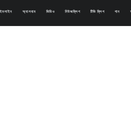
না টিভি
াইমলাইন
অ্যালবাম
ভিডিও
নিউজক্লিপ
টিভি ক্লিপ
গান
না টিভি