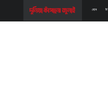
Home
>>
Video
>>
পুড়ে ছাই ডিএনসিসির অর্ধশতাধিক বর্জ্য অপসারণের গাড়ি- যমু
হোম
ট
পুড়ে ছাই ডিএনসিসির অর্ধশতাধিক বর্জ্য অপসারণের গাড়ি- যমু