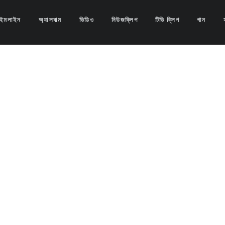
াইমলাইন
অ্যালবাম
ভিডিও
নিউজক্লিপ
টিভি ক্লিপ
গান