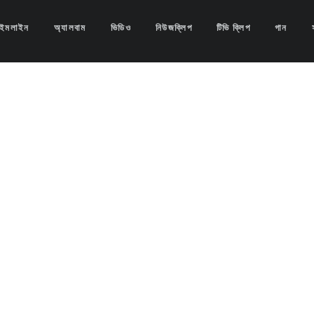
বলে ধারণা- ইনডিপেনডেন্ট টিভি
াইমলাইন
অ্যালবাম
ভিডিও
নিউজক্লিপ
টিভি ক্লিপ
গান
বলে ধারণা- ইনডিপেনডেন্ট টিভি