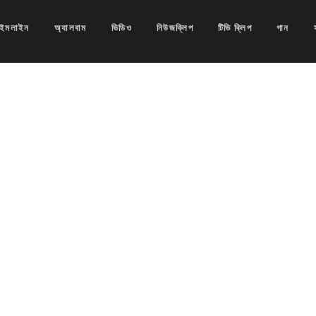
াইমলাইন
অ্যালবাম
ভিডিও
নিউজক্লিপ
টিভি ক্লিপ
গান