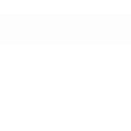
“দুনিয়া কাঁপানো জুলাই” টিম কর্তৃক সংকলিত ও প্রকাশিত।
duniyakapanojuly@gmail.com