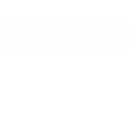
“দুনিয়া কাঁপানো জুলাই” টিম কর্তৃক সংকলিত ও প্রকাশিত।
duniyakapanojuly@gmail.com