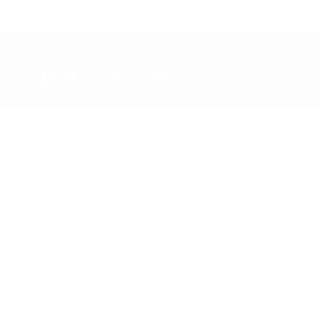
“দুনিয়া কাঁপানো জুলাই” টিম কর্তৃক সংকলিত ও প্রকাশিত।
duniyakapanojuly@gmail.com