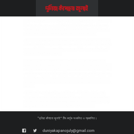
“দুনিয়া কাঁপানো জুলাই” টিম কর্তৃক সংকলিত ও প্রকাশিত।
duniyakapanojuly@gmail.com