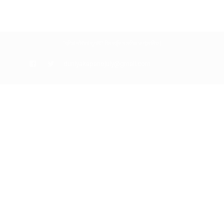
“দুনিয়া কাঁপানো জুলাই” টিম কর্তৃক সংকলিত ও প্রকাশিত।
duniyakapanojuly@gmail.com