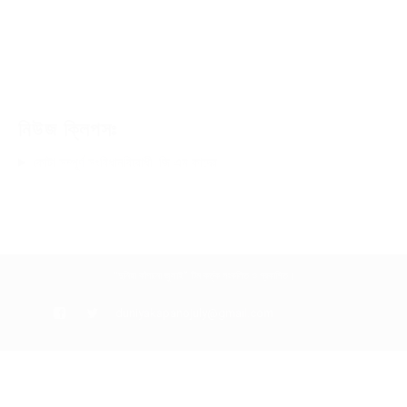
নিউজ ক্লিপসঃ
কোটা সম্পূর্ণ সংবিধানবিরোধী: জি এম কাদের
“দুনিয়া কাঁপানো জুলাই” টিম কর্তৃক সংকলিত ও প্রকাশিত।
duniyakapanojuly@gmail.com