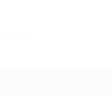
নিউজ ক্লিপসঃ
‘সহিংসতার দায় সরকারকেই নিতে হবে’
“দুনিয়া কাঁপানো জুলাই” টিম কর্তৃক সংকলিত ও প্রকাশিত।
duniyakapanojuly@gmail.com